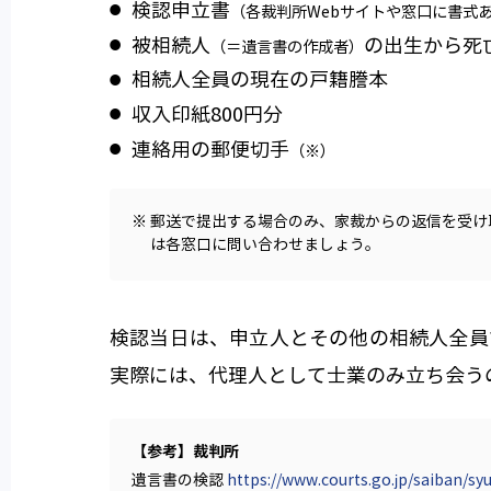
検認申立書
（各裁判所Webサイトや窓口に書式
被相続人
の出生から死
（＝遺言書の作成者）
相続人全員の現在の戸籍謄本
収入印紙800円分
連絡用の郵便切手
（※）
※ 郵送で提出する場合のみ、家裁からの返信を受
は各窓口に問い合わせましょう。
検認当日は、申立人とその他の相続人全員
実際には、代理人として士業のみ立ち会う
【参考】裁判所
遺言書の検認
https://www.courts.go.jp/saiban/sy