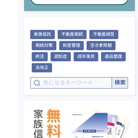
家族信託
不動産相続
不動産経営
相続対策
財産管理
空き家問題
終活
認知症
成年後見
遺品整理
法改正