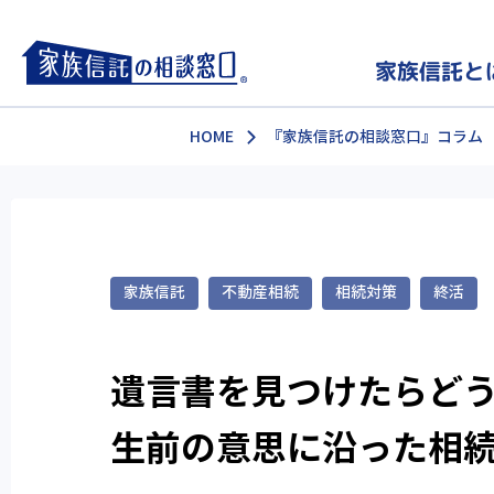
家族信託と
HOME
『家族信託の相談窓口』コラム
家族信託
不動産相続
相続対策
終活
遺言書を見つけたらど
生前の意思に沿った相