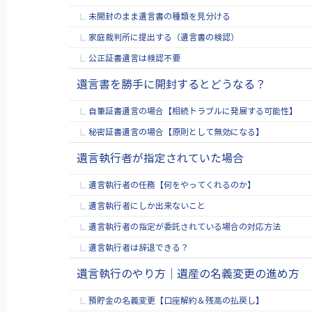
未開封のまま遺言書の種類を見分ける
家庭裁判所に提出する（遺言書の検認）
公正証書遺言は検認不要
遺言書を勝手に開封するとどうなる？
自筆証書遺言の場合【相続トラブルに発展する可能性】
秘密証書遺言の場合【原則として無効になる】
遺言執行者が指定されていた場合
遺言執行者の任務【何をやってくれるのか】
遺言執行者にしか出来ないこと
遺言執行者の指定が委託されている場合の対応方法
遺言執行者は辞退できる？
遺言執行のやり方│遺産の名義変更の進め方
預貯金の名義変更【口座解約＆残高の払戻し】