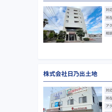
対
所
ア
相
株式会社日乃出土地
対
所
ア