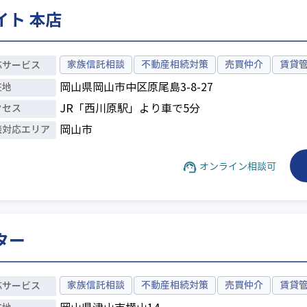
ト 本店
家族信託相談
不動産相続対策
売買仲介
賃貸
応
サービス
在地
岡山県岡山市中区原尾島3-8-27
クセス
JR「西川原駅」より車で5分
談対応
エリア
岡山市
オンライン相談可
ター
家族信託相談
不動産相続対策
売買仲介
賃貸
応
サービス