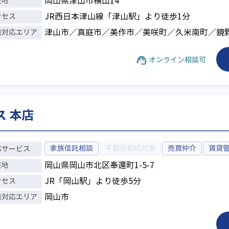
在地
岡山県津山市横山14
クセス
JR西日本津山線「津山駅」より徒歩1分
談対応
エリア
津山市／真庭市／美作市／美咲町／久米南町／鏡
オンライン相談可
 本店
家族信託相談
不動産相続対策
売買仲介
賃貸
応
サービス
在地
岡山県岡山市北区奉還町1-5-7
クセス
JR「岡山駅」より徒歩5分
談対応
エリア
岡山市