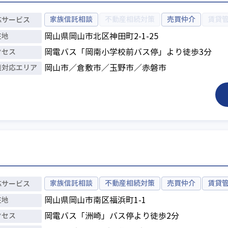
家族信託相談
不動産相続対策
売買仲介
賃貸
応
サービス
在地
岡山県岡山市北区神田町2-1-25
クセス
岡電バス「岡南小学校前バス停」より徒歩3分
談対応
エリア
岡山市／倉敷市／玉野市／赤磐市
家族信託相談
不動産相続対策
売買仲介
賃貸
応
サービス
在地
岡山県岡山市南区福浜町1-1
クセス
岡電バス「洲崎」バス停より徒歩2分