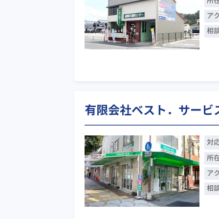
所
ア
相
有限会社ベスト．サービス
対
所
ア
相