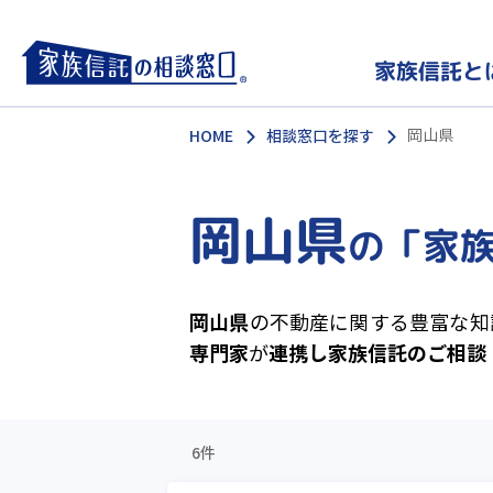
家族信託と
HOME
相談窓口を探す
岡山県
岡山県
の「家
岡山県
の不動産に関する豊富な知
専門家
連携し家族信託のご相談
が
6件