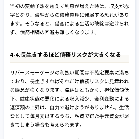
当初の変動予想を超えて利息が増えた時は、収⽀が⾚
字となり、滞納からの債務整理に発展する恐れがあり
ます。そうなると、借⾦による⽣活の破綻は避けられ
ず、債務相続の回避も難しくなります。
4-4.⻑⽣きするほど債務リスクが⼤きくなる
リバースモーゲージの利払い期間は不確定要素に満ち
ており、⻑⽣きすればそれだけ債務リスクに⾒舞われ
る懸念が強くなります。滞納はともかく、担保価値低
下、健康状態の悪化による収⼊減少、⾦利変動による
返済額の上昇は、⾃⼒で避けようがありません。⽣活
費として毎⽉⽀出するうち、融資で得た⼿元資⾦が尽
きてしまう場合も考えられます。