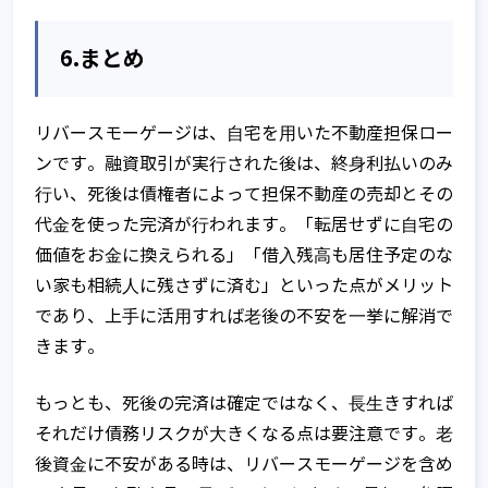
6.まとめ
リバースモーゲージは、⾃宅を⽤いた不動産担保ロー
ンです。融資取引が実⾏された後は、終⾝利払いのみ
⾏い、死後は債権者によって担保不動産の売却とその
代⾦を使った完済が⾏われます。「転居せずに⾃宅の
価値をお⾦に換えられる」「借⼊残⾼も居住予定のな
い家も相続⼈に残さずに済む」といった点がメリット
であり、上⼿に活⽤すれば⽼後の不安を⼀挙に解消で
きます。
もっとも、死後の完済は確定ではなく、⻑⽣きすれば
それだけ債務リスクが⼤きくなる点は要注意です。⽼
後資⾦に不安がある時は、リバースモーゲージを含め