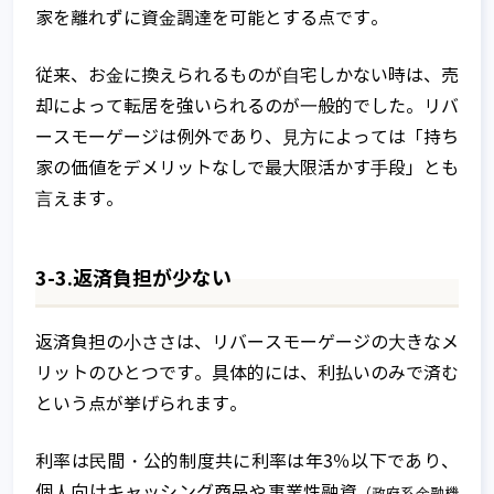
家を離れずに資⾦調達を可能とする点です。
従来、お⾦に換えられるものが⾃宅しかない時は、売
却によって転居を強いられるのが⼀般的でした。リバ
ースモーゲージは例外であり、⾒⽅によっては「持ち
家の価値をデメリットなしで最⼤限活かす⼿段」とも
⾔えます。
家族信託とは
家族信託が注目される背景
3-3.返済負担が少ない
信託って何？
返済負担の⼩ささは、リバースモーゲージの⼤きなメ
家族信託の基本的な仕組み
リットのひとつです。具体的には、利払いのみで済む
という点が挙げられます。
家族信託以外の財産管理・資産承継手
家族信託の相談窓口とは
法との比較
ご相談～信託契約締結までの流れ
利率は⺠間・公的制度共に利率は年3％以下であり、
不動産承継対策として有効な家族信託
個⼈向けキャッシング商品や事業性融資
相談窓口全国TOP
（政府系⾦融機