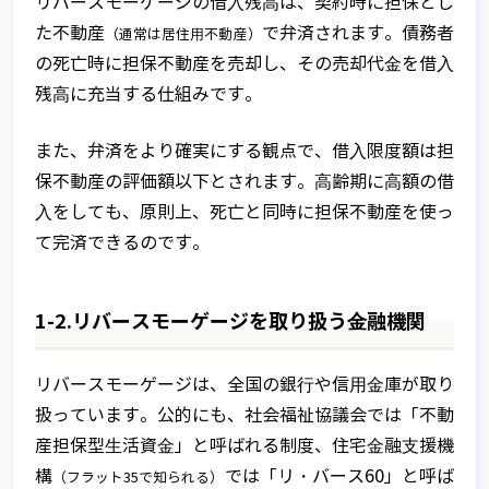
リバースモーゲージの借⼊残⾼は、契約時に担保とし
た不動産
で弁済されます。債務者
（通常は居住⽤不動産）
の死亡時に担保不動産を売却し、その売却代⾦を借⼊
残⾼に充当する仕組みです。
また、弁済をより確実にする観点で、借⼊限度額は担
保不動産の評価額以下とされます。⾼齢期に⾼額の借
⼊をしても、原則上、死亡と同時に担保不動産を使っ
て完済できるのです。
1-2.リバースモーゲージを取り扱う⾦融機関
リバースモーゲージは、全国の銀⾏や信⽤⾦庫が取り
扱っています。公的にも、社会福祉協議会では「不動
産担保型⽣活資⾦」と呼ばれる制度、住宅⾦融⽀援機
構
では「リ・バース60」と呼ば
（フラット35で知られる）