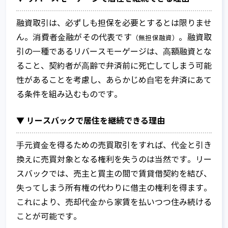
融資取引は、必ずしも担保を必要とするとは限りませ
ん。消費者⾦融がその代表です
。融資取
（無担保融資）
引の⼀種であるリバースモーゲージは、⾼額融資とな
ること、契約者が⾼齢で弁済前に死亡してしまう可能
性があることを考慮し、あらかじめ⾃宅を弁済にあて
る条件を組み込むものです。
▼ リースバックで居住を継続できる理由
⼿元資⾦を得るための売買取引をすれば、代⾦と引き
換えに売買対象となる権利を失うのは当然です。リー
スバックでは、売主と買主の間で賃貸借契約を結び、
失ってしまう所有権の代わりに借主の権利を得ます。
これにより、売却代⾦から家賃を払いつつ住み続ける
ことが可能です。