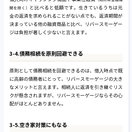
サービスのご利用に関する費用につい
と⽐べると低額です。⽣きているうちは元
関を除く）
不動産所有者の家族信託利用ケース
て
⾦の返済を求められることがない点でも、返済期間が
家族信託のメリットとデメリット
Q&A
決まっている他の融資商品と⽐べ、リバースモーゲー
ジは負担が著しく少ないと⾔えます。
家族信託 開始時の課税関係
家族信託 契約中の課税関係
3-4.債務相続を原則回避できる
家族信託 終了時の課税関係
原則として債務相続を回避できるのは、借⼊時点で既
家族信託を始めるには
に⾼齢の債務者にとって、リバースモーゲージの⼤き
なメリットと⾔えます。相続⼈に返済を引き継ぐリス
クが懸念されますが、リバースモーゲージならその⼼
配がほとんどありません。
3-5.空き家対策にもなる