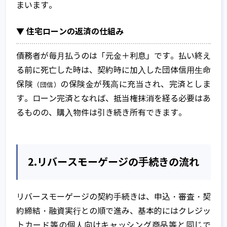
まいます。
▼ 住宅ローンの返済の仕組み
債務者が毎⽉払うのは「元⾦＋利息」です。払い終え
る前に死亡した時は、契約時に加⼊した団体信⽤⽣命
保険
の保険⾦が残⾼に充当され、完済としま
（団信）
す。ローン完済となれば、抵当権抹消を経る必要はあ
るものの、購⼊物件は引き続き所有できます。
2.リバースモーゲージの⼿続きの流れ
リバースモーゲージの契約⼿続きは、申込・審査・契
約締結・融資実⾏との順で進み、基本的にはクレジッ
トカード等の個⼈向けキャッシング商品等と同じで