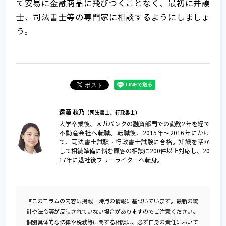
て安易に⾦融商品に⾶びつくことなく、最初に弁護
⼠、司法書⼠等の専⾨家に相談するようにしましょ
う。
遠藤 秋乃
（司法書士、行政書士）
大学卒業後、メガバンクの融資部門での勤務2年を経て
不動産会社へ転職。転職後、2015年～2016年にかけ
て、司法書士試験・行政書士試験に合格。知識を活か
して相続準備に悩む顧客の相談に200件以上対応し、20
17年に退社後フリーライターへ転身。
『このコラムの内容は掲載日時点の情報に基づいています。最新の統
計や法令等が反映されていない場合がありますのでご注意ください。
個別具体的な法律や税務等に関する相談は、必ず自身の責任において