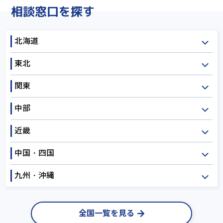
相談窓口を探す
北海道
東北
北海道
関東
青森
岩手
宮城
中部
秋田
山形
福島
茨城
栃木
群馬
近畿
埼玉
千葉
東京
新潟
富山
石川
神奈川
中国・四国
福井
山梨
長野
三重
滋賀
京都
岐阜
静岡
愛知
九州・沖縄
大阪
兵庫
奈良
鳥取
島根
岡山
和歌山
広島
山口
徳島
福岡
佐賀
長崎
全国一覧を見る
香川
愛媛
高知
熊本
大分
宮崎