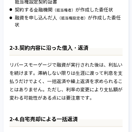
抵当権設定契約証書
契約する⾦融機関
が作成した委任状
（抵当権者）
融資を申し込んだ⼈
が作成した委任
（抵当権設定者）
状
2-3.契約内容に沿った借⼊・返済
リバースモーゲージで融資が実⾏された後は、利払い
を続けます。滞納しない限りは⽣涯に渡って利息を⽀
払うだけでよく、⼀括返済や繰上返済を求められるこ
とはありません。ただし、利率の変更により⽀払額が
変わる可能性がある点には要注意です。
2-4.⾃宅売却による⼀括返済