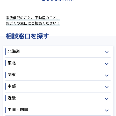
家族信託のこと、不動産のこと、
お近くの窓口にご相談ください！
相談窓口を探す
北海道
東北
北海道
関東
青森
岩手
宮城
中部
秋田
山形
福島
茨城
栃木
群馬
近畿
埼玉
千葉
東京
新潟
富山
石川
神奈川
中国・四国
福井
山梨
長野
三重
滋賀
京都