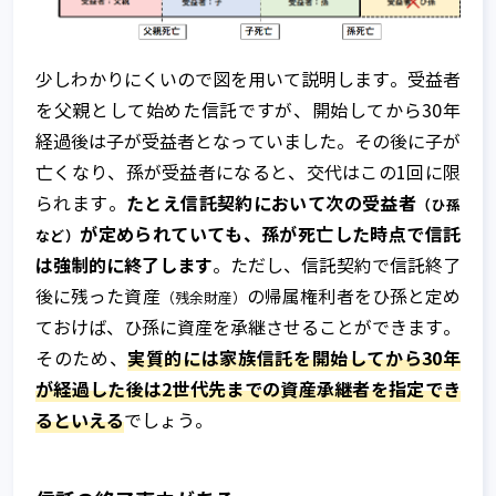
家族信託以外の財産管理・資産承継手
家族信託の相談窓口とは
法との比較
少しわかりにくいので図を用いて説明します。受益者
ご相談～信託契約締結までの流れ
不動産承継対策として有効な家族信託
を父親として始めた信託ですが、開始してから30年
相談窓口全国TOP
サービスのご利用に関する費用につい
経過後は子が受益者となっていました。その後に子が
不動産所有者の家族信託利用ケース
て
亡くなり、孫が受益者になると、交代はこの1回に限
たとえ信託契約において次の受益者
られます。
（ひ孫
家族信託のメリットとデメリット
Q&A
が定められていても、孫が死亡した時点で信託
など）
家族信託 開始時の課税関係
は強制的に終了します
。ただし、信託契約で信託終了
後に残った資産
の帰属権利者をひ孫と定め
（残余財産）
家族信託 契約中の課税関係
ておけば、ひ孫に資産を承継させることができます。
家族信託 終了時の課税関係
実質的には家族信託を開始してから30年
そのため、
が経過した後は2世代先までの資産承継者を指定でき
家族信託を始めるには
るといえる
でしょう。