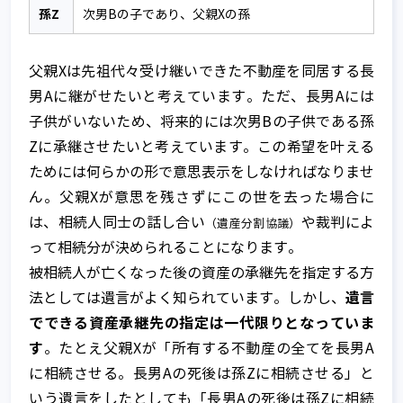
孫Z
次男Bの子であり、父親Xの孫
父親Xは先祖代々受け継いできた不動産を同居する長
男Aに継がせたいと考えています。ただ、長男Aには
子供がいないため、将来的には次男Bの子供である孫
Zに承継させたいと考えています。この希望を叶える
ためには何らかの形で意思表示をしなければなりませ
ん。父親Xが意思を残さずにこの世を去った場合に
は、相続人同士の話し合い
や裁判によ
（遺産分割協議）
って相続分が決められることになります。
被相続人が亡くなった後の資産の承継先を指定する方
遺言
法としては遺言がよく知られています。しかし、
でできる資産承継先の指定は一代限りとなっていま
す
。たとえ父親Xが「所有する不動産の全てを長男A
に相続させる。長男Aの死後は孫Zに相続させる」と
いう遺言をしたとしても「長男Aの死後は孫Zに相続