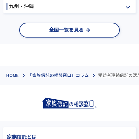
岐阜
静岡
愛知
九州・沖縄
大阪
兵庫
奈良
鳥取
島根
岡山
和歌山
広島
山口
徳島
福岡
佐賀
長崎
全国一覧を見る
香川
愛媛
高知
熊本
大分
宮崎
鹿児島
沖縄
HOME
『家族信託の相談窓口』コラム
受益者連続信託の活
家族信託とは