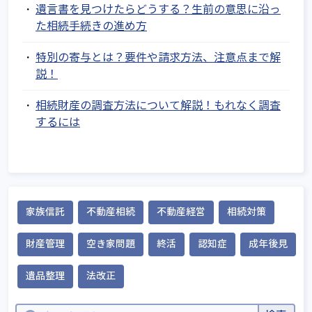
遺言書を見つけたらどうする？生前の意思に沿っ
た相続手続きの進め方
特別の寄与とは？要件や請求方法、注意点まで解
説！
相続財産の調査方法について解説！もれなく調査
するには
家族信託
不動産相続
不動産経営
相続対策
財産管理
空き家問題
終活
認知症
成年後見
遺品整理
法改正