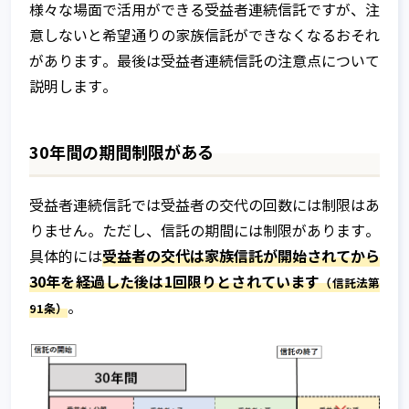
様々な場面で活用ができる受益者連続信託ですが、注
意しないと希望通りの家族信託ができなくなるおそれ
があります。最後は受益者連続信託の注意点について
説明します。
30年間の期間制限がある
受益者連続信託では受益者の交代の回数には制限はあ
りません。ただし、信託の期間には制限があります。
受益者の交代は家族信託が開始されてから
具体的には
家族信託とは
30年を経過した後は1回限りとされています
（信託法第
。
91条）
家族信託が注目される背景
信託って何？
家族信託の基本的な仕組み