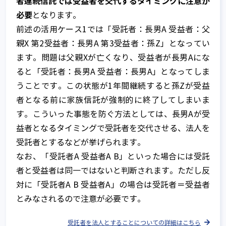
者連続信託では受益者を交代するタイミングに注意が
必要
となります。
前述の活用ケース1では「受託者：長男A 受益者：父
親X 第2受益者：長男A 第3受益者：孫Z」となってい
ます。問題は父親Xが亡くなり、受益者が長男Aにな
ると「受託者：長男A 受益者：長男A」となってしま
うことです。この状態が1年間継続すると孫Zが受益
者となる前に家族信託が強制的に終了してしまいま
す。こういった事態を防ぐ方法としては、長男Aが受
益者となるタイミングで受託者を交代させる、法人を
受託者とするなどが挙げられます。
なお、「受託者A 受益者A B」といった場合には受託
者と受益者は同一ではないと判断されます。ただし反
対に「受託者A B 受益者A」の場合は受託者＝受益者
とみなされるので注意が必要です。
受託者を法人とすることについての詳細はこちら