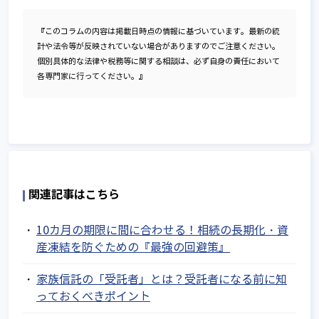
『このコラムの内容は掲載日時点の情報に基づいています。最新の統
計や法令等が反映されていない場合がありますのでご注意ください。
個別具体的な法律や税務等に関する相談は、必ず自身の責任において
各専門家に行ってください。』
関連記事はこちら
10カ月の期限に間に合わせる！相続の長期化・資
産凍結を防ぐための『最強の回避策』
家族信託の「受託者」とは？受託者になる前に知
っておくべきポイント