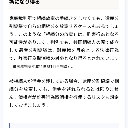
為になり得る
家庭裁判所で相続放棄の手続きをしなくても、遺産分
家族信託とは
割協議で自らの相続分を放棄するケースもあるでしょ
う。このような「相続分の放棄」は、詐害行為となる
家族信託が注目される背景
可能性があります。判例でも、共同相続人の間で成立
信託って何？
した遺産分割協議は、財産権を目的とする法律行為
で、詐害行為取消権の対象となり得るとされています
家族信託の基本的な仕組み
。
（最高裁判所平成11年6月11日判決）
家族信託以外の財産管理・資産承継手
家族信託の相談窓口とは
被相続人が借金を残している場合、遺産分割協議で相
法との比較
ご相談～信託契約締結までの流れ
続分を放棄しても、借金を逃れられるとは限りませ
不動産承継対策として有効な家族信託
ん。債権者が詐害行為取消権を行使するリスクも想定
相談窓口全国TOP
サービスのご利用に関する費用につい
しておきましょう。
不動産所有者の家族信託利用ケース
て
家族信託のメリットとデメリット
Q&A