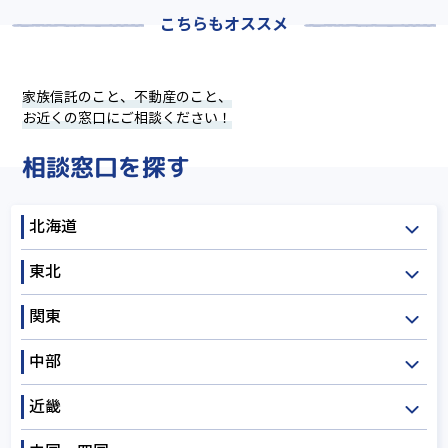
こちらもオススメ
家族信託のこと、不動産のこと、
お近くの窓口にご相談ください！
相談窓口を探す
北海道
東北
北海道
関東
青森
岩手
宮城
中部
秋田
山形
福島
茨城
栃木
群馬
近畿
埼玉
千葉
東京
新潟
富山
石川
神奈川