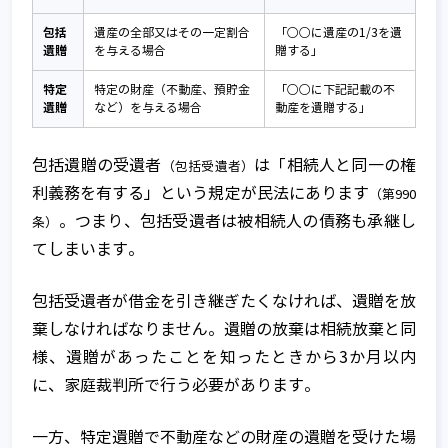
包括
遺産の全部又はその一定割合
「○○に遺産の1/3を遺
遺贈
を与える場合
贈する」
特定
特定の財産（不動産、預貯金
「○○に下記記載の不
遺贈
など）を与える場合
動産を遺贈する」
包括遺贈の受遺者
は「相続人と同一の権
（包括受遺者）
利義務を有する」という規定が民法にあります
（第990
。つまり、包括受遺者は被相続人の債務も承継し
条）
てしまいます。
包括受遺者が借金を引き継ぎたくなければ、遺贈を放
棄しなければなりません。遺贈の放棄は相続放棄と同
様、遺贈があったことを知ったときから3か月以内
に、家庭裁判所で行う必要があります。
一方、特定遺贈で不動産などの財産の遺贈を受けた場