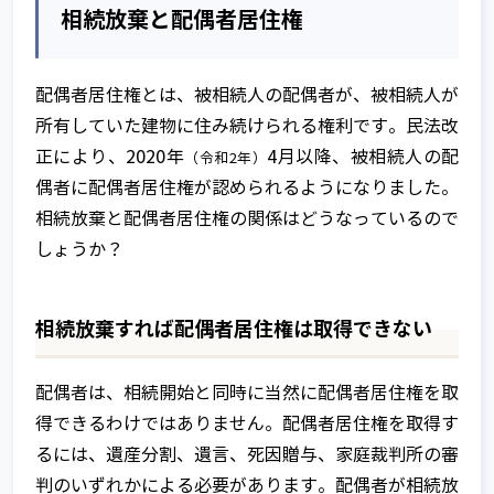
相続放棄と配偶者居住権
家族信託 開始時の課税関係
家族信託 契約中の課税関係
配偶者居住権とは、被相続人の配偶者が、被相続人が
家族信託 終了時の課税関係
所有していた建物に住み続けられる権利です。民法改
正により、2020年
4月以降、被相続人の配
（令和2年）
家族信託を始めるには
偶者に配偶者居住権が認められるようになりました。
相続放棄と配偶者居住権の関係はどうなっているので
しょうか？
相続放棄すれば配偶者居住権は取得できない
配偶者は、相続開始と同時に当然に配偶者居住権を取
得できるわけではありません。配偶者居住権を取得す
るには、遺産分割、遺言、死因贈与、家庭裁判所の審
判のいずれかによる必要があります。配偶者が相続放