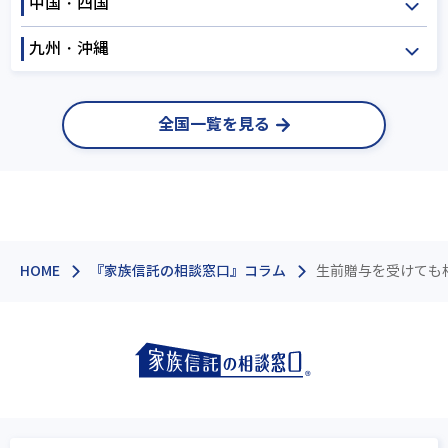
中国・四国
福井
山梨
長野
三重
滋賀
京都
岐阜
静岡
愛知
九州・沖縄
大阪
兵庫
奈良
鳥取
島根
岡山
和歌山
広島
山口
徳島
福岡
佐賀
長崎
全国一覧を見る
香川
愛媛
高知
熊本
大分
宮崎
鹿児島
沖縄
HOME
『家族信託の相談窓口』コラム
生前贈与を受けても