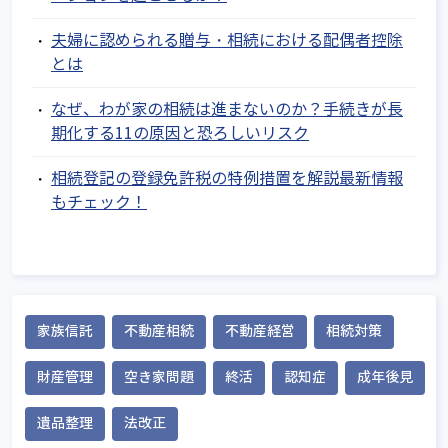
夫婦に認められる贈与・相続における配偶者控除
とは
なぜ、わが家の相続は進まないのか？手続きが長
期化する11の原因と恐ろしいリスク
相続登記の登録免許税の特例措置を解説最新情報
もチェック！
家族信託
不動産相続
不動産経営
相続対策
財産管理
空き家問題
終活
認知症
成年後見
遺品整理
法改正