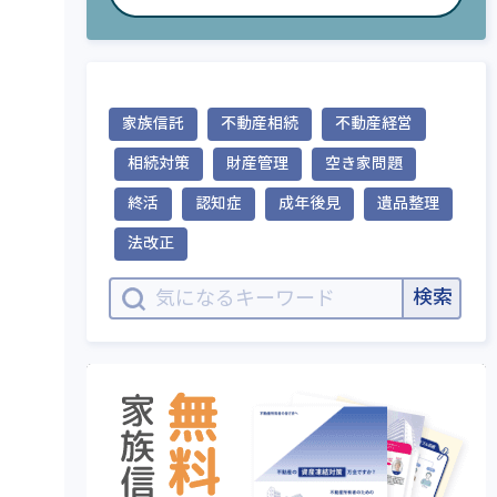
家族信託
不動産相続
不動産経営
相続対策
財産管理
空き家問題
終活
認知症
成年後見
遺品整理
法改正