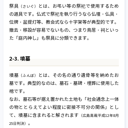
祭具
とは、お弔い等の祭祀で使用するため
（さいぐ）
の道具です。仏式で祭祀を執り行うなら仏壇・仏具・
位牌・盆提灯等、教会式なら十字架等が典型的です。
撤去・移設が容易でないもの、つまり鳥居・祠といっ
た「庭内神し」も祭具に分類できます。
2-3. 墳墓
墳墓
とは、その名の通り遺骨等を納めたお
（ふんぼ）
墓です。典型的なのは、墓石・墓碑・埋葬に使用した
棺です。
なお、墓石等が据え置かれた土地も「社会通念上一体
の物ととらえてよい程度に密接不可分の関係」とし
て、墳墓に含まれると解されます
（広島高裁平成12年8月
。
25日判決）