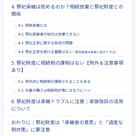
4. 祭祀承継は拒めるのか？相続放棄と祭祀財産との
関係
4-1. 相続放棄とは
4-2. 祭祀承継者の地位は放棄できない
4-3. 祭祀主宰に関する負担の問題
4-4. 祭祀主宰を続ける義務はない
（祭祀財産は自由に処分できる）
5. 祭祀財産に相続税の課税はない【例外＆注意事項
あり】
5-1. 例外的に相続税が課税されることもある
5-2. お墓の購入は相続税対策にはなりにくい
6. 祭祀財産は承継トラブルに注意│家族信託の活用
について
おわりに│祭祀財産は「承継者の意思」と「過度な
税対策」に要注意