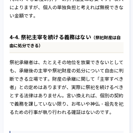
によりますが、個人の単独負担と考えれば無視できな
家族信託以外の財産管理・資産承継手
家族信託の相談窓口とは
い金額です。
法との比較
ご相談～信託契約締結までの流れ
不動産承継対策として有効な家族信託
相談窓口全国TOP
4-4. 祭祀主宰を続ける義務はない
（祭祀財産は自
サービスのご利用に関する費用につい
由に処分できる）
不動産所有者の家族信託利用ケース
て
家族信託のメリットとデメリット
Q&A
祭祀承継者は、たとえその地位を放棄できないとして
も、承継後の主宰や祭祀財産の処分について自由に判
家族信託 開始時の課税関係
断できる立場です。財産の承継に関して「主宰すべき
家族信託 契約中の課税関係
者」との定めはありますが、実際に祭祀を続けるべき
とする法律はありません。言い換えれば、個別の契約
家族信託 終了時の課税関係
で義務を課していない限り、お弔いや神仏・祖先を祀
るための行事が執り行われる確証はないのです。
家族信託を始めるには