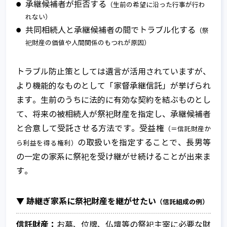
承継候補者が拒否する
（生前の希望に沿った行事が行わ
れない）
共同相続人と承継候補者の間でトラブル化する
（祭
祀財産の価値や人間関係のもつれが原因）
トラブル防止策としては遺言が活用されていますが、
より機能的なものとして「家督承継信託」が挙げられ
ます。生前のうちに法的に有効な契約を結ぶものとし
て、将来の被相続人が祭祀財産を指定し、承継候補者
と合意して受託させる方法です。受益権
（＝信託財産か
の取扱いを指定することで、長男等
ら利益を得る権利）
の一定の家系に祭祀を受け継がせ続けることが出来ま
す。
▼ 跡継ぎ家系に祭祀財産を継がせたい
（信託組成の例）
信託財産：
お墓、位牌、仏壇等の祭祀主宰に必要な財