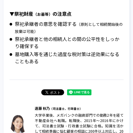
▼祭祀財産
の注意点
（お墓等）
祭祀承継者の意思を確認する
（原則として相続開始後の
放棄は可能）
祭祀承継者と他の相続人との間の公平性をしっか
り確保する
墓地購入等を通じた過度な税対策は逆効果になる
こともある
遠藤 秋乃
（司法書士、行政書士）
大学卒業後、メガバンクの融資部門での勤務2年を経て
不動産会社へ転職。転職後、2015年～2016年にかけ
て、司法書士試験・行政書士試験に合格。知識を活か
して相続準備に悩む顧客の相談に200件以上対応し、20