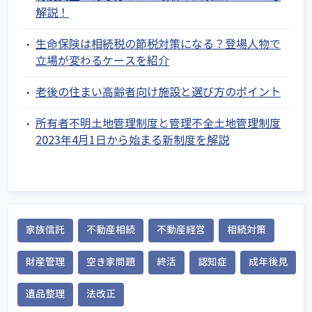
解説！
生命保険は相続税の節税対策になる？登場人物で
立場が変わるケースを紹介
老後の住まい高齢者向け施設と選び方のポイント
所有者不明土地管理制度と管理不全土地管理制度
2023年4月1日から始まる新制度を解説
家族信託
不動産相続
不動産経営
相続対策
財産管理
空き家問題
終活
認知症
成年後見
遺品整理
法改正