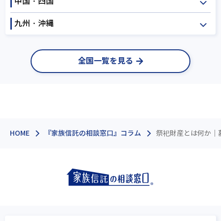
中国・四国
福井
山梨
長野
三重
滋賀
京都
岐阜
静岡
愛知
九州・沖縄
大阪
兵庫
奈良
鳥取
島根
岡山
和歌山
広島
山口
徳島
福岡
佐賀
長崎
全国一覧を見る
香川
愛媛
高知
熊本
大分
宮崎
鹿児島
沖縄
HOME
『家族信託の相談窓口』コラム
祭祀財産とは何か│