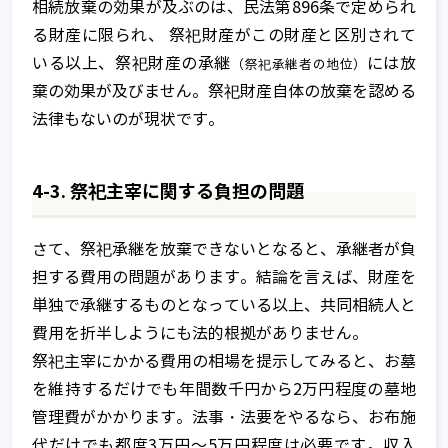
相続放棄の効果が及ぶのは、民法第896条で定められ
る財産に限られ、 祭祀財産がこの財産と区別されて
いる以上、祭祀財産の承継
には放
（祭祀承継者の地位）
棄の効果が及びません。祭祀財産自体の放棄を認める
法律もないのが現状です。
4-3. 祭祀主宰に関する負担の問題
さて、祭祀承継を放棄できないとなると、承継者が負
担する費用の問題があります。結論を言えば、財産を
単独で承継するものとなっている以上、共同相続人と
家族信託とは
費用を折半しようにも法的根拠がありません。
家族信託が注目される背景
祭祀主宰にかかる費用の相場を提示してみると、お墓
を維持するだけでも年間数千円から2万円程度の墓地
信託って何？
管理費がかかります。法事・法要をやるなら、お布施
家族信託の基本的な仕組み
代だけでも都度3万円～5万円程度は必要です。収入