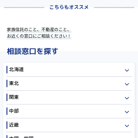
こちらもオススメ
家族信託のこと、不動産のこと、
お近くの窓口にご相談ください！
相談窓口を探す
北海道
東北
北海道
関東
青森
岩手
宮城
中部
秋田
山形
福島
茨城
栃木
群馬
近畿
埼玉
千葉
東京
新潟
富山
石川
神奈川