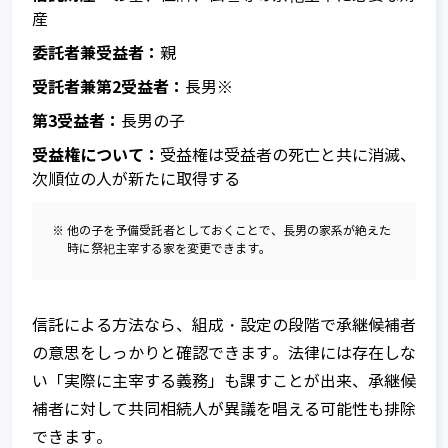
産
委託者兼受益者：
親
受託者兼第2受益者：
長男※
第3受益者：
長男の子
受益権について：
受益権は受益者の死亡と共に消滅、
次順位の人が新たに取得する
※ 他の子を予備受託者としておくことで、長男の家系が絶えた
時に祭祀主宰する家を変更できます。
信託による方法なら、組成・設定の段階で承継候補者
の意思をしっかりと確認できます。法律には存在しな
い「実際に主宰する義務」も課すことが出来、承継候
補者に対して共同相続人が異議を唱える可能性も排除
できます。