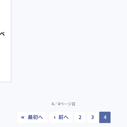
べ
4／4ページ目
最初へ
前へ
2
3
4