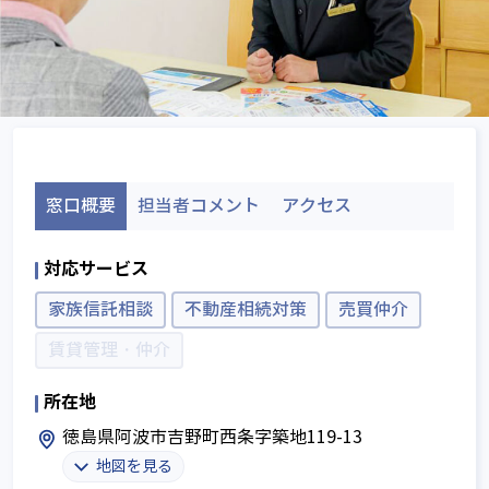
窓口概要
担当者コメント
アクセス
対応サービス
家族信託相談
不動産相続対策
売買仲介
賃貸管理・仲介
所在地
徳島県阿波市吉野町西条字築地119-13
地図を見る