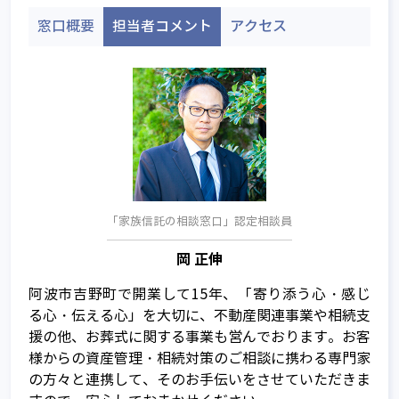
窓口概要
担当者コメント
アクセス
「家族信託の相談窓口」認定相談員
岡 正伸
阿波市吉野町で開業して15年、「寄り添う心・感じ
家族信託とは
る心・伝える心」を大切に、不動産関連事業や相続支
家族信託が注目される背景
援の他、お葬式に関する事業も営んでおります。お客
様からの資産管理・相続対策のご相談に携わる専門家
信託って何？
の方々と連携して、そのお手伝いをさせていただきま