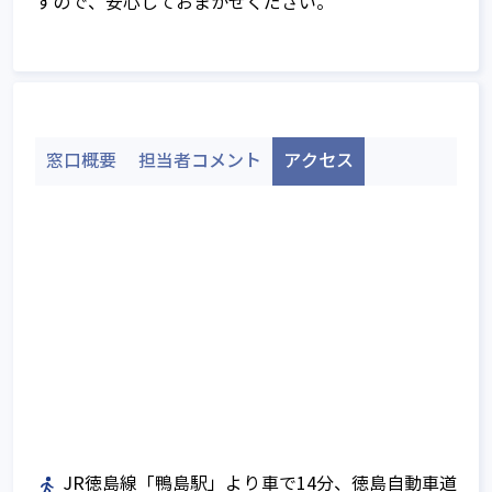
すので、安心しておまかせください。
家族信託の基本的な仕組み
家族信託以外の財産管理・資産承継手
家族信託の相談窓口とは
法との比較
ご相談～信託契約締結までの流れ
不動産承継対策として有効な家族信託
相談窓口全国TOP
窓口概要
担当者コメント
アクセス
サービスのご利用に関する費用につい
不動産所有者の家族信託利用ケース
て
家族信託のメリットとデメリット
Q&A
家族信託 開始時の課税関係
家族信託 契約中の課税関係
家族信託 終了時の課税関係
家族信託を始めるには
JR徳島線「鴨島駅」より車で14分、徳島自動車道