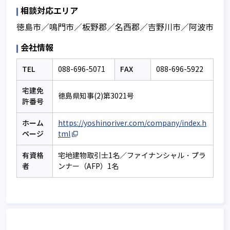
相談対応エリア
徳島市／鳴門市／板野郡／名西郡／吉野川市／阿波市
会社情報
TEL
FAX
088-696-5071
088-696-5922
宅建免
徳島県知事(2)第3021号
許番号
ホーム
https://yoshinoriver.com/company/index.h
ページ
tml
有資格
宅地建物取引士1名／ファイナンシャル・プラ
者
ンナー（AFP）1名