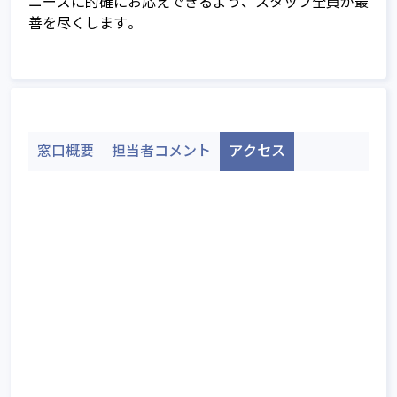
ニーズに的確にお応えできるよう、スタッフ全員が最
善を尽くします。
家族信託の基本的な仕組み
家族信託以外の財産管理・資産承継手
家族信託の相談窓口とは
法との比較
ご相談～信託契約締結までの流れ
不動産承継対策として有効な家族信託
相談窓口全国TOP
サービスのご利用に関する費用につい
窓口概要
担当者コメント
アクセス
不動産所有者の家族信託利用ケース
て
家族信託のメリットとデメリット
Q&A
家族信託 開始時の課税関係
家族信託 契約中の課税関係
家族信託 終了時の課税関係
家族信託を始めるには