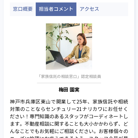
窓口概要
担当者コメント
アクセス
「家族信託の相談窓口」認定相談員
梅田 園実
神戸市兵庫区東山で開業して25年、家族信託や相続
家族信託とは
対策のことならセンチュリー21ナリカワにお任せく
ださい！専門知識のあるスタッフがコーディネートし
家族信託が注目される背景
ます。不動産相談に関することも大小かかわらず、ど
んなことでもお気軽にご相談ください。お客様個々の
信託って何？