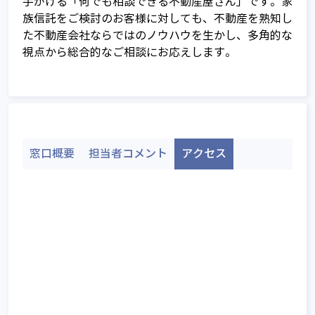
手がける「何でも相談できる不動産屋さん」です。家
信託って何？
族信託をご検討のお客様に対しても、不動産を熟知し
た不動産会社ならではのノウハウを生かし、多角的な
家族信託の基本的な仕組み
視点から総合的なご相談にお応えします。
家族信託以外の財産管理・資産承継手
家族信託の相談窓口とは
法との比較
ご相談～信託契約締結までの流れ
不動産承継対策として有効な家族信託
相談窓口全国TOP
サービスのご利用に関する費用につい
不動産所有者の家族信託利用ケース
て
窓口概要
担当者コメント
アクセス
家族信託のメリットとデメリット
Q&A
家族信託 開始時の課税関係
家族信託 契約中の課税関係
家族信託 終了時の課税関係
家族信託を始めるには