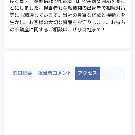
ばと思い「家族信託の相談窓口」の業務を開始するこ
信託って何？
とにしました。担当者も金融機関の出身者で相続対策
等にも精通しています。当社の豊富な経験と機動力を
家族信託の基本的な仕組み
生かし、お客様の大切な資産をお守りします。お持ち
の不動産に関するご相談は、ぜひ当社まで！
家族信託以外の財産管理・資産承継手
家族信託の相談窓口とは
法との比較
ご相談～信託契約締結までの流れ
不動産承継対策として有効な家族信託
相談窓口全国TOP
サービスのご利用に関する費用につい
不動産所有者の家族信託利用ケース
て
窓口概要
担当者コメント
アクセス
家族信託のメリットとデメリット
Q&A
家族信託 開始時の課税関係
家族信託 契約中の課税関係
家族信託 終了時の課税関係
家族信託を始めるには