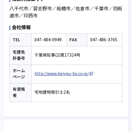
八千代市／習志野市／船橋市／佐倉市／千葉市／四街
道市／印西市
会社情報
TEL
FAX
047-484-0949
047-486-3765
宅建免
千葉県知事(2)第17324号
許番号
ホーム
http://www.keiyou-bs.co.jp/
ページ
有資格
宅地建物取引士2名
者